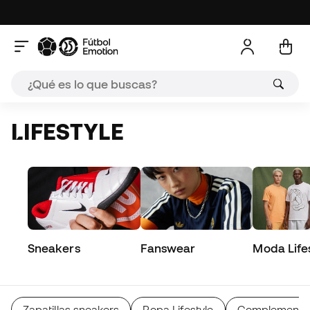
LIFESTYLE
Sneakers
Fanswear
Moda Life
Zapatillas sneakers
Ropa Lifestyle
Complementos