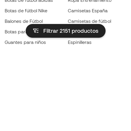
Botas de fútbol adidas
Ropa Entrenamiento
Botas de fútbol Nike
Camisetas España
Balones de Fútbol
Camisetas de fútbol
Filtrar 2151
productos
Botas para niños
Chubasqueros
Guantes para niños
Espinilleras
Zapatillas para niños
Ropa de portero
Ropa para niños
Black Friday
Guantes de portero
Conviértete en
Member
ahora
Acumula puntos y ahorra en tus compras