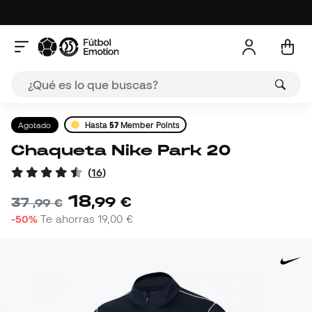
Agotado
Hasta
57
Member Points
Chaqueta Nike Park 20
(
16
)
18
,
99
€
37
,
99
€
-50%
Te ahorras
19,00 €