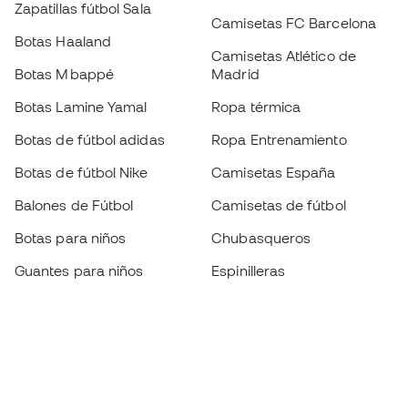
Zapatillas fútbol Sala
Camisetas FC Barcelona
Botas Haaland
Camisetas Atlético de
Botas Mbappé
Madrid
Botas Lamine Yamal
Ropa térmica
Botas de fútbol adidas
Ropa Entrenamiento
Botas de fútbol Nike
Camisetas España
Balones de Fútbol
Camisetas de fútbol
Botas para niños
Chubasqueros
Guantes para niños
Espinilleras
Zapatillas para niños
Ropa de portero
Ropa para niños
Black Friday
Guantes de portero