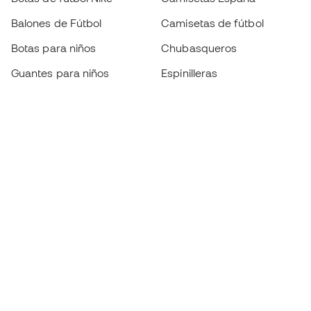
Balones de Fútbol
Camisetas de fútbol
Botas para niños
Chubasqueros
Guantes para niños
Espinilleras
Zapatillas para niños
Ropa de portero
Ropa para niños
Black Friday
Guantes de portero
Conviértete en
Member
ahora
Acumula puntos y ahorra en tus compras
Acceso prioritario a productos exclusivos