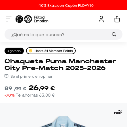
-10% Extra con Cupón FLDAY10
Agotado
Hasta
81
Member Points
Chaqueta Puma Manchester
City Pre-Match 2025-2026
Sé el primero en opinar
26
,
99
€
89
,
99
€
-70%
Te ahorras
63,00 €