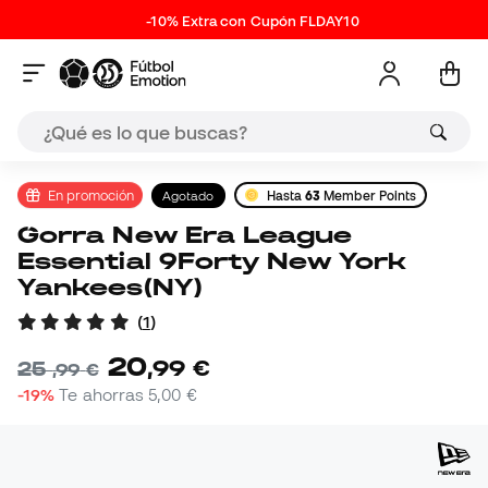
-10% Extra con Cupón FLDAY10
En promoción
Agotado
Hasta
63
Member Points
Gorra New Era League
Essential 9Forty New York
Yankees(NY)
(
1
)
20
,
99
€
25
,
99
€
-19%
Te ahorras
5,00 €