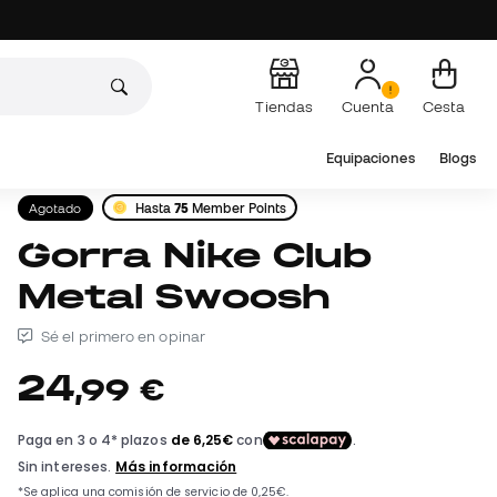
Tiendas
Cuenta
Cesta
Equipaciones
Blogs
Agotado
Hasta
75
Member Points
Gorra Nike Club
Metal Swoosh
Sé el primero en opinar
24
,
99
€