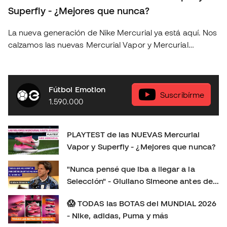
Superfly - ¿Mejores que nunca?
La nueva generación de Nike Mercurial ya está aquí. Nos
calzamos las nuevas Mercurial Vapor y Mercurial
Superfly para ponerlas a prueba sobre el terreno de
juego y descubrir si realmente suponen un salto
respecto a la generación anterior. En este playtest
Fútbol Emotion
analizamos: 👟 Ajuste y comodidad. ⚽ Sensaciones con
Suscribírme
1.590.000
el balón. 🚀 Tracción, aceleración y cambios de ritmo. 🔍
Todas las novedades de esta nueva generación. 🤔
¿Merecen la pena? ¿Cuál elegir: Vapor o Superfly?
PLAYTEST de las NUEVAS Mercurial
Déjanos en los comentarios tu opinión: ¿Eres más de
Vapor y Superfly - ¿Mejores que nunca?
Mercurial Vapor o de Mercurial Superfly? 👇 Consíguelas
aquí:
"Nunca pensé que iba a llegar a la
https://www.futbolemotion.com/es/categoria/botas-de-
Selección" - Giuliano Simeone antes de
futbol/nike/linea-mercurial-velocidad Síguenos para no
su primer Mundial
perderte más playtests, comparativas y reviews de las
😱 TODAS las BOTAS del MUNDIAL 2026
últimas botas de fútbol: Instagram:
- Nike, adidas, Puma y más