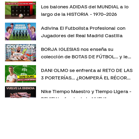
https://www.instagram.com/futbolemotion TikTok:
Los balones ADIDAS del MUNDIAL a lo
https://www.tiktok.com/@futbolemotion X:
largo de la HISTORIA - 1970–2026
https://x.com/futbolemotion #Mercurial #NikeFootball
#MercurialVapor #MercurialSuperfly #BotasDeFútbol
Adivina El Futbolista Profesional con
#Playtest #Review #futbolemotion #botasdefutbol
Jugadores del Real Madrid Castilla
#futbol #nikemercurial soloporteros_portada_es _es
BORJA IGLESIAS nos enseña su
colección de BOTAS DE FÚTBOL... y le
sorprendemos con un REGALO 🎁
DANI OLMO se enfrenta al RETO DE LAS
3 PORTERÍAS… ¿ROMPERÁ EL RÉCORD?
😱
Nike Tiempo Maestro y Tiempo Ligera -
REVIEW a fondo de la NUEVA
GENERACIÓN 👀
Las MEJORES BOTAS de fútbol de 2025
👑 | La más usada, la más vendida y el
TOP 3 definitivo
PLAYTEST nuevas PREDATOR FT. 26 - NUEVO CAMBIO