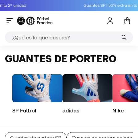
unidad
Guantes SP | 50% extra en tu 2ª unid
GUANTES DE PORTERO
SP Fútbol
adidas
Nike
Guantes de portero SP
Guantes de portero adidas