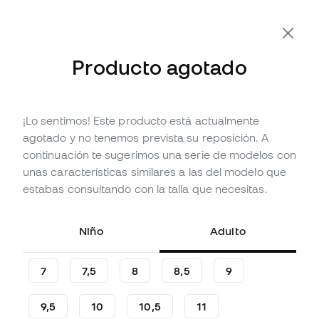
Producto agotado
¡Lo sentimos! Este producto está actualmente
Agotado
Hasta
54
Member Points
agotado y no tenemos prevista su reposición. A
Guantes Puma Future Match
continuación te sugerimos una serie de modelos con
Negative
unas características similares a las del modelo que
estabas consultando con la talla que necesitas.
(
12
)
17
,
99
€
39
,
99
€
Niño
Adulto
-55%
Te ahorras
22,00 €
7
7,5
8
8,5
9
9,5
10
10,5
11