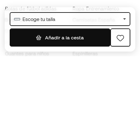
Botas de fútbol adidas
Ropa Entrenamiento
Escoge tu talla
Botas de fútbol Nike
Camisetas España
Balones de Fútbol
Camisetas de fútbol
Añadir a la cesta
Botas para niños
Chubasqueros
Guantes para niños
Espinilleras
Zapatillas para niños
Ropa de portero
Ropa para niños
Black Friday
Guantes de portero
Conviértete en
Member
ahora
Acumula puntos y ahorra en tus compras