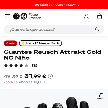
-10% Extra con Cupón FLDAY10
Oferta
Hasta
96
Member Points
Guantes Reusch Attrakt Gold
NC Niño
(
38
)
31
,
99
€
49
,
99
€
-36%
Te ahorras
18,00 €