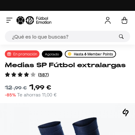
En promoción
Agotado
Hasta
6
Member Points
Medias SP Fútbol extralargas
(
587
)
1
,
99
€
12
,
99
€
-85%
Te ahorras
11,00 €