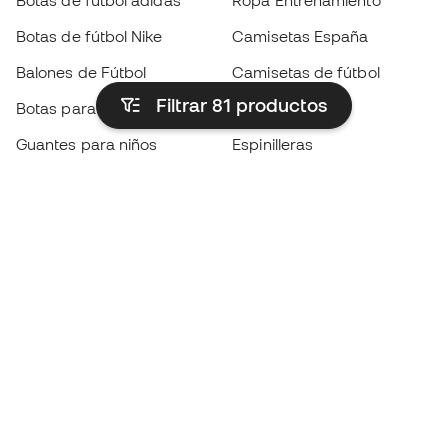
Botas de fútbol adidas
Ropa Entrenamiento
Botas de fútbol Nike
Camisetas España
Balones de Fútbol
Camisetas de fútbol
Filtrar 81
productos
Botas para niños
Chubasqueros
Guantes para niños
Espinilleras
Zapatillas para niños
Ropa de portero
Ropa para niños
Black Friday
Guantes de portero
Conviértete en
Member
ahora
Acumula puntos y ahorra en tus compras