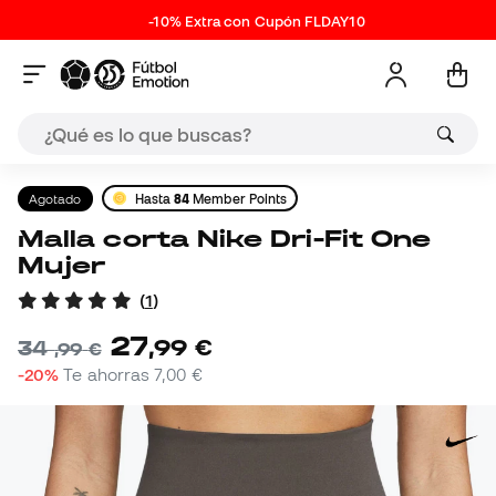
-10% Extra con Cupón FLDAY10
Agotado
Hasta
84
Member Points
Malla corta Nike Dri-Fit One
Mujer
(
1
)
27
,
99
€
34
,
99
€
-20%
Te ahorras
7,00 €