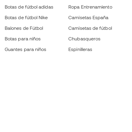
Botas de fútbol adidas
Ropa Entrenamiento
Botas de fútbol Nike
Camisetas España
Balones de Fútbol
Camisetas de fútbol
Botas para niños
Chubasqueros
Guantes para niños
Espinilleras
Zapatillas para niños
Ropa de portero
Ropa para niños
Black Friday
Guantes de portero
Conviértete en
Member
ahora
Acumula puntos y ahorra en tus compras