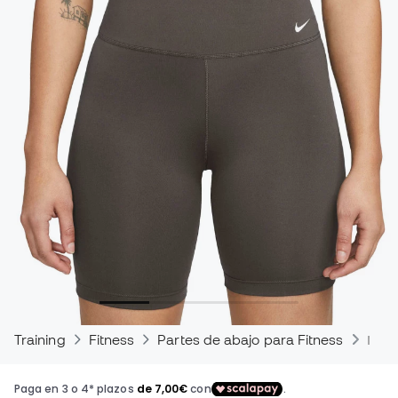
Training
Fitness
Partes de abajo para Fitness
Mall