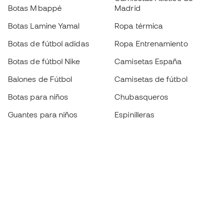
Botas Mbappé
Madrid
Botas Lamine Yamal
Ropa térmica
Botas de fútbol adidas
Ropa Entrenamiento
Botas de fútbol Nike
Camisetas España
Balones de Fútbol
Camisetas de fútbol
Botas para niños
Chubasqueros
Guantes para niños
Espinilleras
Zapatillas para niños
Ropa de portero
Ropa para niños
Black Friday
Guantes de portero
Conviértete en