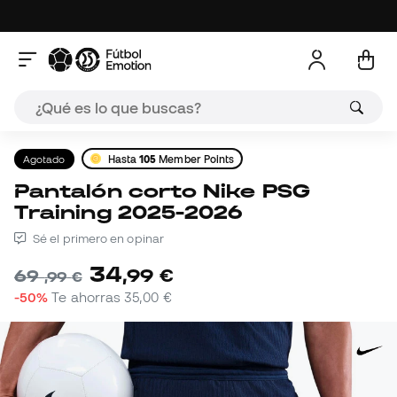
Agotado
Hasta
105
Member Points
Pantalón corto Nike PSG
Training 2025-2026
Sé el primero en opinar
34
,
99
€
69
,
99
€
-50%
Te ahorras
35,00 €