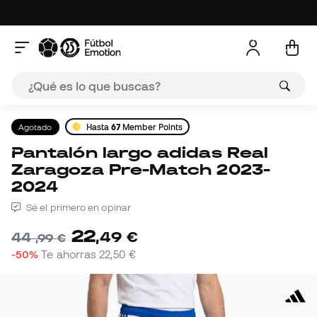
Agotado
Hasta
67
Member Points
Pantalón largo adidas Real
Zaragoza Pre-Match 2023-
2024
Sé el primero en opinar
22
,
49
€
44
,
99
€
-50%
Te ahorras
22,50 €