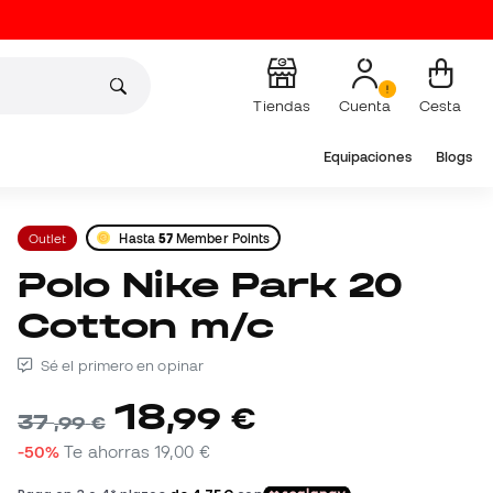
Tiendas
Cuenta
Cesta
Equipaciones
Blogs
Outlet
Hasta
57
Member Points
Polo Nike Park 20
Cotton m/c
Sé el primero en opinar
18
,
99
€
37
,
99
€
-50%
Te ahorras
19,00 €