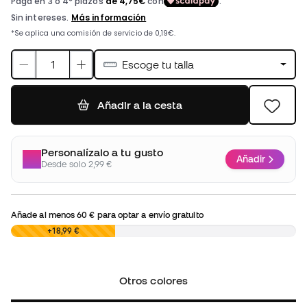
Escoge tu talla
Añadir a la cesta
Personalízalo a tu gusto
Añadir
Desde solo 2,99 €
Añade al menos
60 €
para optar a envío gratuito
0,00 €
+18,99 €
Otros colores