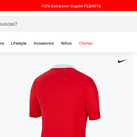
-10% Extra con Cupón FLDAY10
ns
Lifestyle
Accesorios
Niños
Ofertas