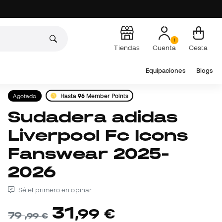
Tiendas
Cuenta
Cesta
Equipaciones
Blogs
Agotado
Hasta
96
Member Points
Sudadera adidas
Liverpool Fc Icons
Fanswear 2025-
2026
Sé el primero en opinar
31
,
99
€
79
,
99
€