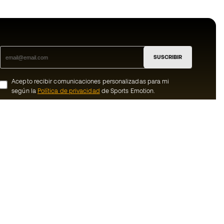
SUSCRIBIR
Acepto recibir comunicaciones personalizadas para mi
según la
Política de privacidad
de Sports Emotion.
ion
#BeTheBest
member
En Sports Emotion fomentamos una cultura
de vida deportiva orientada a lograr la
nosotros
felicidad completa del deportista, gracias
al ecosistema creado por la
generales de
especialización de cada una de las
marcas que forman parte del grupo.