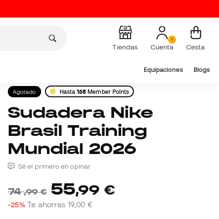
Tiendas
Cuenta
Cesta
Equipaciones
Blogs
Agotado
Hasta
168
Member Points
Sudadera Nike
Brasil Training
Mundial 2026
Sé el primero en opinar
55
,
99
€
74
,
99
€
-25%
Te ahorras
19,00 €