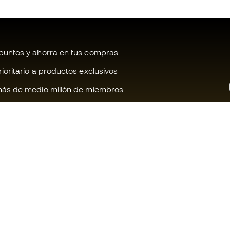
untos y ahorra en tus compras
oritario a productos exclusivos
ás de medio millón de miembros
¿Te ayudamos?
Fútbol Emot
Atención al cliente
Comunidad 
Cambios y devoluciones
Trabaja con 
Guia de material de fútbol
Condiciones 
contratación