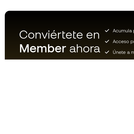
Conviértete en
Acumula p
Acceso pri
Member
ahora
Únete a m
Descarga ahora la app de los
locos por el material de fútbol y
disfruta de compras más
rápidas y cómodas.