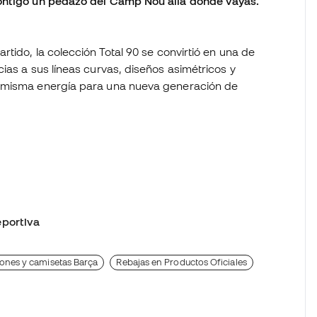
contigo un pedazo del Camp Nou allá donde vayas.
tido, la colección Total 90 se convirtió en una de
ias a sus líneas curvas, diseños asimétricos y
a misma energía para una nueva generación de
portiva
ones y camisetas Barça
Rebajas en Productos Oficiales