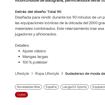
inconfundible de Blaugrana, permitiéndote llevar 
Detrás del diseño: Total 90
Diseñada para rendir durante los 90 minutos de un par
las equipaciones icónicas de la década del 2000 grac
materiales combinados. Este relanzamiento trae es
jugadores y aficionados.
Detalles:
Ajuste clásico
Mangas largas
100 % poliéster
Lifestyle
Ropa Lifestyle
Sudaderas de moda de
Novedades Nike
España
LaLiga EA Sports
Equipaci
Outlet