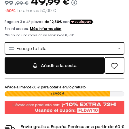
49
,
99
€
99
,
99
€
-50%
Te ahorras
50,00 €
Escoge tu talla
Añadir a la cesta
Añade al menos
60 €
para optar a envío gratuito
0,00 €
+49,99 €
Envío gratis a España Peninsular a partir de 60 €