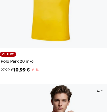
OUTLET
Polo Park 20 m/c
10,99 €
27,99 €
−61%