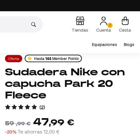
Tiendas
Cuenta
Cesta
Equipaciones
Blogs
Oferta
Hasta
144
Member Points
Sudadera Nike con
capucha Park 20
Fleece
(
2
)
47
,
99
€
59
,
99
€
-20%
Te ahorras
12,00 €