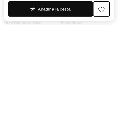
Balones de Fútbol
Camisetas de fútbol
Añadir a la cesta
Botas para niños
Chubasqueros
Guantes para niños
Espinilleras
Zapatillas para niños
Ropa de portero
Ropa para niños
Black Friday
Guantes de portero
Conviértete en
Member
ahora
Acumula puntos y ahorra en tus compras
Acceso prioritario a productos exclusivos
Únete a más de medio millón de miembros