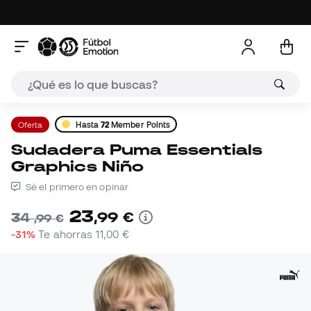
Oferta
Hasta
72
Member Points
Sudadera Puma Essentials
Graphics Niño
Sé el primero en opinar
23
,
99
€
34
,
99
€
-31%
Te ahorras
11,00 €