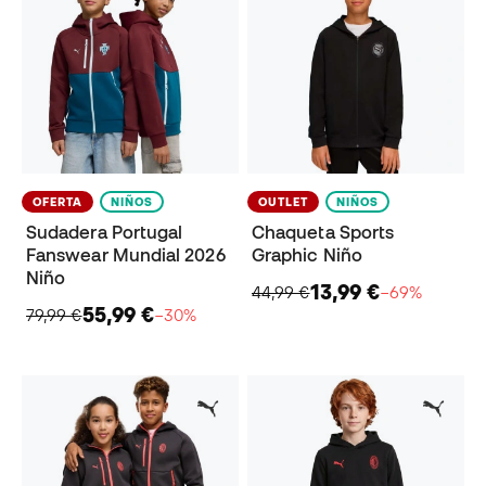
OFERTA
NIÑOS
OUTLET
NIÑOS
Sudadera Portugal
Chaqueta Sports
Fanswear Mundial 2026
Graphic Niño
Niño
13,99 €
44,99 €
−69%
55,99 €
79,99 €
−30%