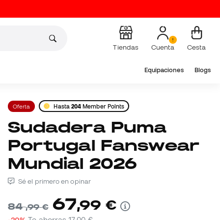
Tiendas
Cuenta
Cesta
Equipaciones
Blogs
Oferta
Hasta
204
Member Points
Sudadera Puma
Portugal Fanswear
Mundial 2026
Sé el primero en opinar
67
,
99
€
84
,
99
€
-20%
Te ahorras
17,00 €