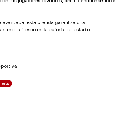
o de tus jugadores favoritos, permitiéndote sentirte
ía avanzada, esta prenda garantiza una
antendrá fresco en la euforia del estadio.
portiva
ferta