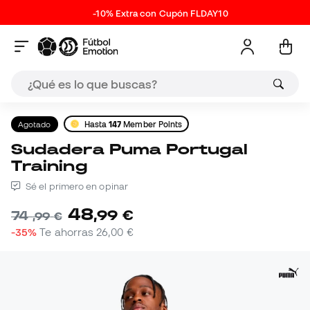
-10% Extra con Cupón FLDAY10
Agotado
Hasta
147
Member Points
Sudadera Puma Portugal
Training
Sé el primero en opinar
48
,
99
€
74
,
99
€
-35%
Te ahorras
26,00 €