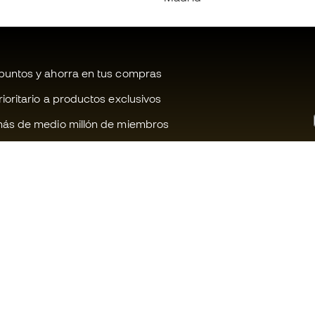
untos y ahorra en tus compras
oritario a productos exclusivos
ás de medio millón de miembros
¿Te ayudamos?
Fútbol Emot
Atención al cliente
Comunidad 
Cambios y devoluciones
Trabaja con 
Guia de material de fútbol
Condiciones 
contratación