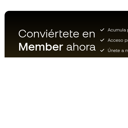
Conviértete en
Acumula p
Acceso pri
Member
ahora
Únete a m
Descarga ahora la app de los
locos por el material de fútbol y
disfruta de compras más
rápidas y cómodas.