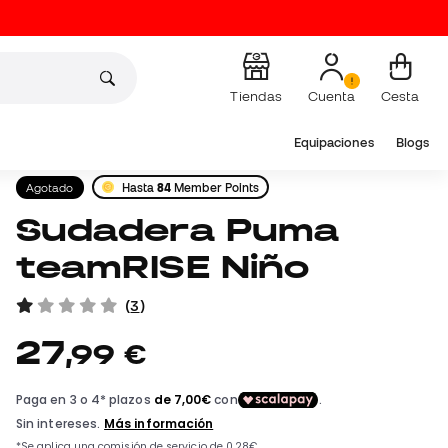
Tiendas
Cuenta
Cesta
Equipaciones
Blogs
Agotado
Hasta
84
Member Points
Sudadera Puma
teamRISE Niño
(
3
)
27
,
99
€