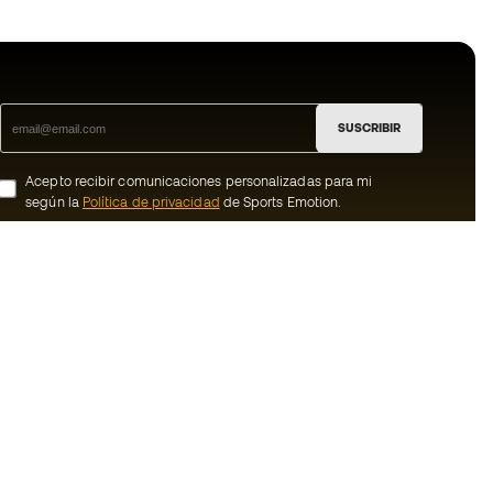
SUSCRIBIR
Acepto recibir comunicaciones personalizadas para mi
según la
Política de privacidad
de Sports Emotion.
ion
#BeTheBest
member
En Sports Emotion fomentamos una cultura
de vida deportiva orientada a lograr la
nosotros
felicidad completa del deportista, gracias
al ecosistema creado por la
generales de
especialización de cada una de las
marcas que forman parte del grupo.