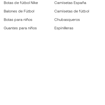
Botas de fútbol Nike
Camisetas España
Balones de Fútbol
Camisetas de fútbol
Botas para niños
Chubasqueros
Guantes para niños
Espinilleras
Zapatillas para niños
Ropa de portero
Ropa para niños
Black Friday
Guantes de portero
Conviértete en
Member
ahora
Acumula puntos y ahorra en tus compras
Acceso prioritario a productos exclusivos