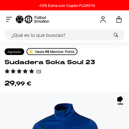
-10% Extra con Cupón FLDAY10
Agotado
Hasta
90
Member Points
Sudadera Soka Soul 23
(
1
)
29
,
99
€