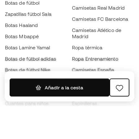
Botas de fútbol
Camisetas Real Madrid
Zapatillas fútbol Sala
Camisetas FC Barcelona
Botas Haaland
Camisetas Atlético de
Botas Mbappé
Madrid
Botas Lamine Yamal
Ropa térmica
Botas de fútbol adidas
Ropa Entrenamiento
Botas de fútbol Nike
Camisetas España
Balones de Fútbol
Camisetas de fútbol
Añadir a la cesta
Botas para niños
Chubasqueros
Guantes para niños
Espinilleras
Zapatillas para niños
Ropa de portero
Ropa para niños
Black Friday
Guantes de portero