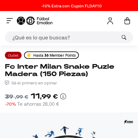
-10% Extra con Cupón FLDAY10
Outlet
Hasta
36
Member Points
Fc Inter Milan Snake Puzle
Madera (150 Piezas)
Sé el primero en opinar
11
,
99
€
39
,
99
€
-70%
Te ahorras
28,00 €