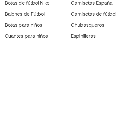
Botas de fútbol Nike
Camisetas España
Balones de Fútbol
Camisetas de fútbol
Botas para niños
Chubasqueros
Guantes para niños
Espinilleras
Zapatillas para niños
Ropa de portero
Ropa para niños
Black Friday
Guantes de portero
Conviértete en
Member
ahora
Acumula puntos y ahorra en tus compras
Acceso prioritario a productos exclusivos