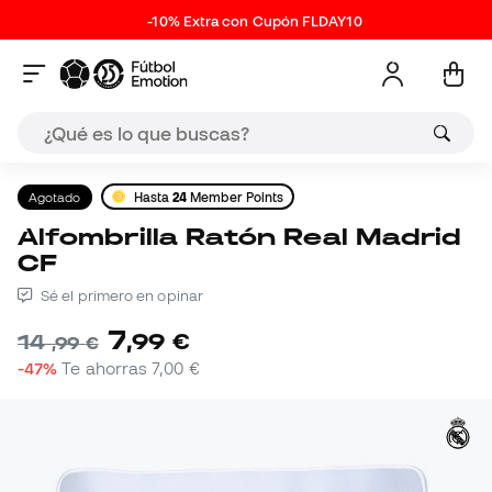
-10% Extra con Cupón FLDAY10
Agotado
Hasta
24
Member Points
Alfombrilla Ratón Real Madrid
CF
Sé el primero en opinar
7
,
99
€
14
,
99
€
-47%
Te ahorras
7,00 €