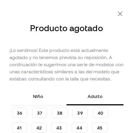
Producto agotado
¡Lo sentimos! Este producto está actualmente
Agotado
Hasta
75
Member Points
agotado y no tenemos prevista su reposición. A
Zapatilla adidas F50 League In
continuación te sugerimos una serie de modelos con
Niño
unas características similares a las del modelo que
estabas consultando con la talla que necesitas.
(
4
)
24
,
99
€
69
,
99
€
Niño
Adulto
-64%
Te ahorras
45,00 €
36
37
38
39
40
41
42
43
44
45