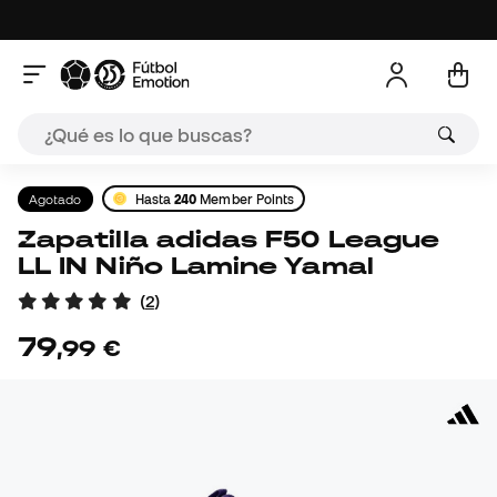
Agotado
Hasta
240
Member Points
Zapatilla adidas F50 League
LL IN Niño Lamine Yamal
(
2
)
79
,
99
€