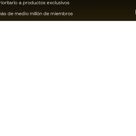
oritario a productos exclusivos
ás de medio millón de miembros
¿Te ayudamos?
Fútbol Emot
Atención al cliente
Comunidad 
Cambios y devoluciones
Trabaja con 
Guia de material de fútbol
Condiciones 
contratación
Equivalencia de tallas de botas
Política de c
Compliance
Politica de p
Canal de denuncias
Aviso legal
Webs internacionales de Fútbol