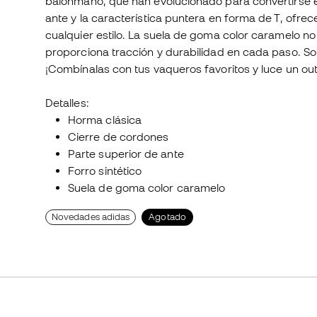
balonmano, que han evolucionado para convertirse e
ante y la característica puntera en forma de T, ofrec
cualquier estilo. La suela de goma color caramelo n
proporciona tracción y durabilidad en cada paso. Son
¡Combínalas con tus vaqueros favoritos y luce un outfi
Detalles:
Horma clásica
Cierre de cordones
Parte superior de ante
Forro sintético
Suela de goma color caramelo
Novedades adidas
Agotado