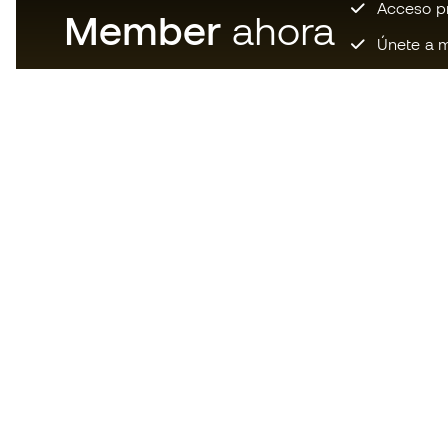
Acceso pri
Member
ahora
Únete a m
Descarga ahora la app de los
locos por el material de fútbol y
disfruta de compras más
rápidas y cómodas.