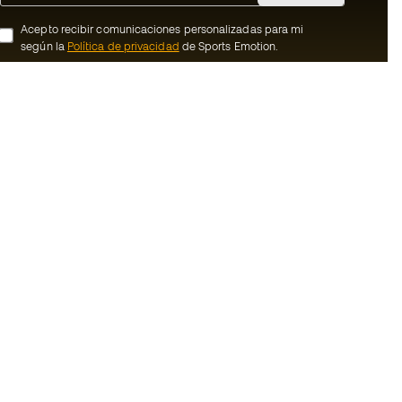
Acepto recibir comunicaciones personalizadas para mi
según la
Política de privacidad
de Sports Emotion.
ion
#BeTheBest
member
En Sports Emotion fomentamos una cultura
de vida deportiva orientada a lograr la
nosotros
felicidad completa del deportista, gracias
al ecosistema creado por la
generales de
especialización de cada una de las
marcas que forman parte del grupo.
ookies
Ver todas las tiendas
rivacidad
Basketball Emotion
Running Emotion