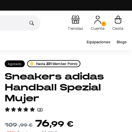
Tiendas
Cuenta
Cesta
Equipaciones
Blogs
Agotado
Hasta
231
Member Points
Sneakers adidas
Handball Spezial
Mujer
(
3
)
76
,
99
€
109
,
99
€