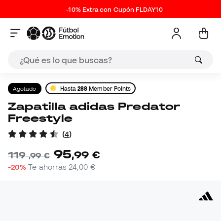
-10% Extra con Cupón FLDAY10
Agotado
Hasta
288
Member Points
Zapatilla adidas Predator
Freestyle
(
4
)
95
,
99
€
119
,
99
€
-20%
Te ahorras
24,00 €