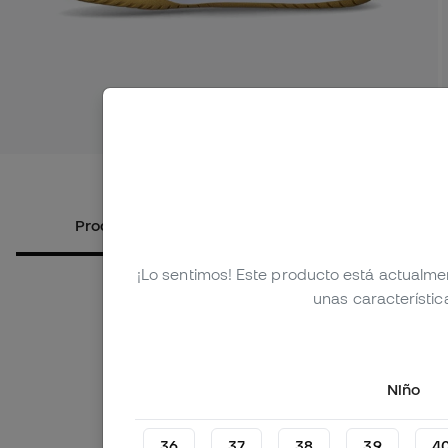
Ver más i
Productos alternativos
Sobre el
¡Lo sentimos! Este producto está actualme
unas característic
Niño
36
37
38
39
4