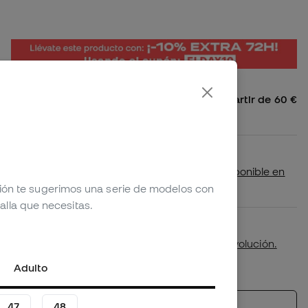
Envío gratis a España Peninsular a partir de 60 €
4,99 € para pedidos inferiores
Disponibilidad en tienda
Comprueba si este producto está disponible en
tu tienda más cercana
ción te sugerimos una serie de modelos con
alla que necesitas.
Primer cambio de talla gratuito.
Más detalles en nuestra
política de devolución.
*No aplicable a productos personalizados.
Adulto
47
48