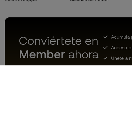
Conviértete en
Acumula p
Acceso pri
Member
ahora
Únete a m
Descarga ahora la app de los
locos por el material de fútbol y
disfruta de compras más
rápidas y cómodas.