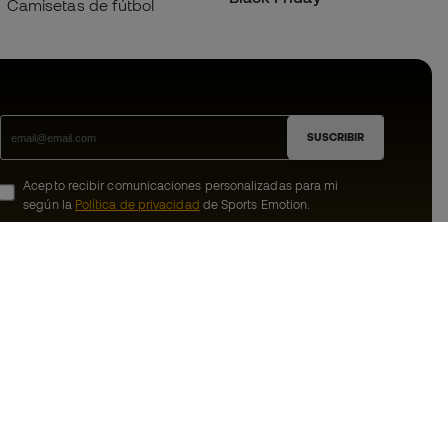
Camisetas de fútbol
SUSCRIBIR
Acepto recibir comunicaciones personalizadas para mi
según la
Política de privacidad
de Sports Emotion.
ion
#BeTheBest
member
En Sports Emotion fomentamos una cultura
de vida deportiva orientada a lograr la
nosotros
felicidad completa del deportista, gracias
al ecosistema creado por la
generales de
especialización de cada una de las