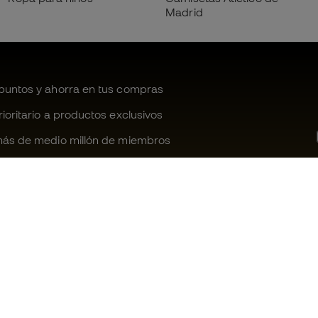
Madrid
untos y ahorra en tus compras
oritario a productos exclusivos
ás de medio millón de miembros
¿Te ayudamos?
Fútbol Emot
Atención al cliente
Comunidad 
Cambios y devoluciones
Trabaja con 
Guia de material de fútbol
Condiciones 