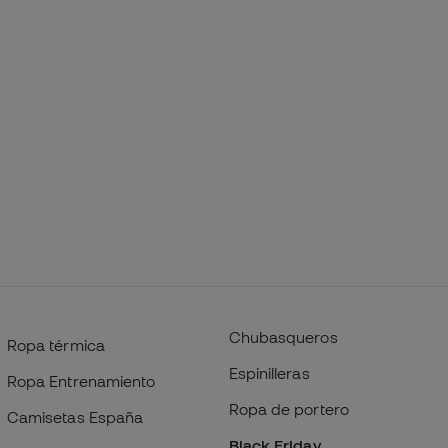
Chubasqueros
Ropa térmica
Espinilleras
Ropa Entrenamiento
Ropa de portero
Camisetas España
Black Friday