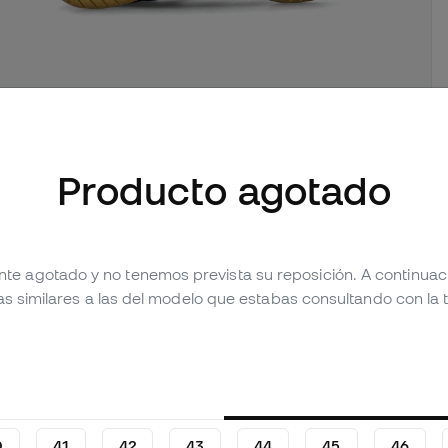
mágenes (2)
Producto agotado
 producto
Valoraciones
nte agotado y no tenemos prevista su reposición. A continua
as similares a las del modelo que estabas consultando con la t
0
41
42
43
44
45
46