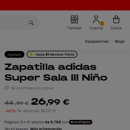
Tiendas
Cuenta
Cesta
Equipaciones
Blogs
Agotado
Hasta
81
Member Points
Zapatilla adidas
Super Sala III Niño
Sé el primero en opinar
26
,
99
€
44
,
99
€
-40%
Te ahorras
18,00 €