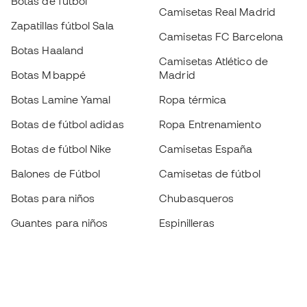
Botas de fútbol
Camisetas Real Madrid
Zapatillas fútbol Sala
Camisetas FC Barcelona
Botas Haaland
Camisetas Atlético de
Botas Mbappé
Madrid
Botas Lamine Yamal
Ropa térmica
Botas de fútbol adidas
Ropa Entrenamiento
Botas de fútbol Nike
Camisetas España
Balones de Fútbol
Camisetas de fútbol
Botas para niños
Chubasqueros
Guantes para niños
Espinilleras
Zapatillas para niños
Ropa de portero
Ropa para niños
Black Friday
Guantes de portero