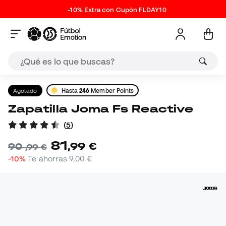
-10% Extra con Cupón FLDAY10
Agotado
Hasta
246
Member Points
Zapatilla Joma Fs Reactive
(
5
)
81
,
99
€
90
,
99
€
-10%
Te ahorras
9,00 €