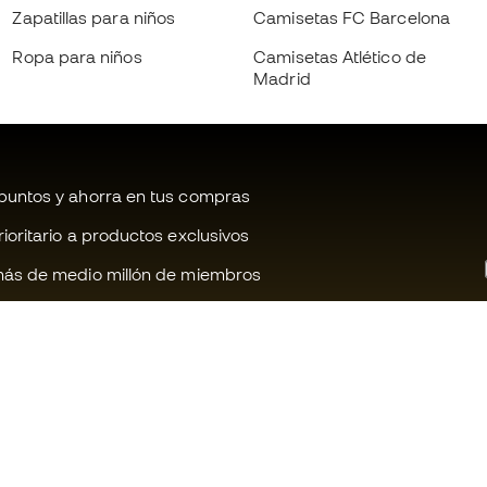
Zapatillas para niños
Camisetas FC Barcelona
Ropa para niños
Camisetas Atlético de
Madrid
untos y ahorra en tus compras
oritario a productos exclusivos
ás de medio millón de miembros
¿Te ayudamos?
Fútbol Emot
Atención al cliente
Comunidad 