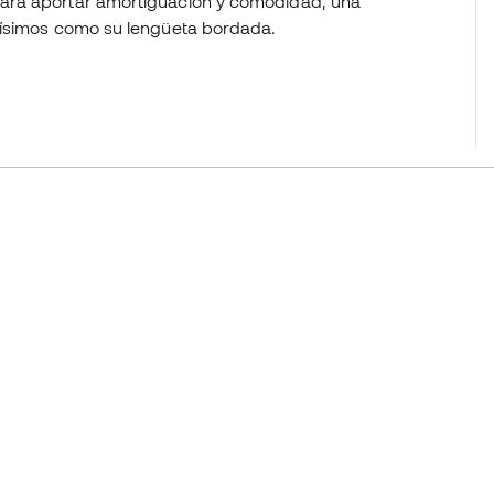
ara aportar amortiguación y comodidad, una
dísimos como su lengüeta bordada.