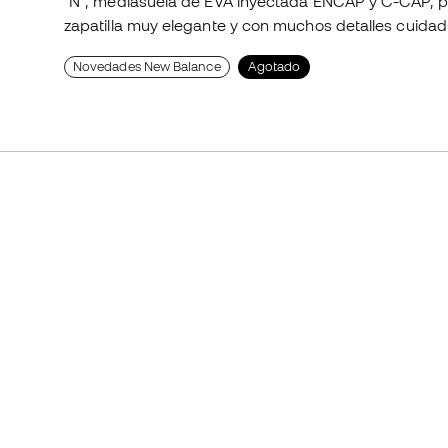
"N", mediasuela de EVA inyectada ENCAP y C-CAP, p
zapatilla muy elegante y con muchos detalles cuida
Novedades New Balance
Agotado