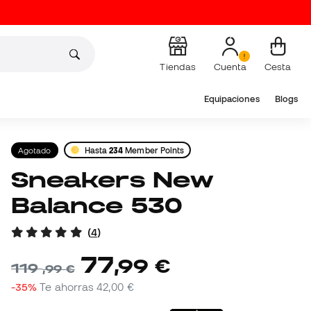
Tiendas
Cuenta
Cesta
Equipaciones
Blogs
Agotado
Hasta
234
Member Points
Sneakers New
Balance 530
(
4
)
77
,
99
€
119
,
99
€
-35%
Te ahorras
42,00 €