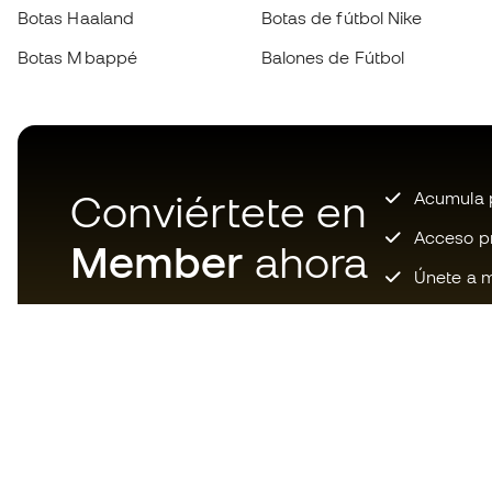
Botas Haaland
Botas de fútbol Nike
Botas Mbappé
Balones de Fútbol
Conviértete en
Acumula p
Acceso pri
Member
ahora
Únete a m
Descarga ahora la app de los
locos por el material de fútbol y
disfruta de compras más