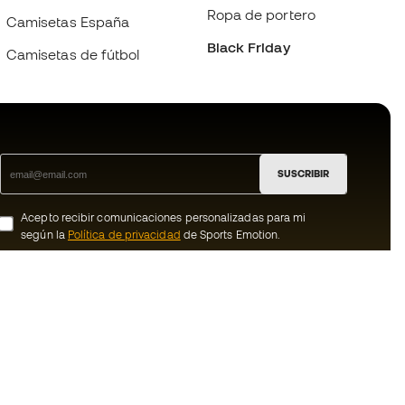
Ropa de portero
Camisetas España
Black Friday
Camisetas de fútbol
SUSCRIBIR
Acepto recibir comunicaciones personalizadas para mi
según la
Política de privacidad
de Sports Emotion.
ion
#BeTheBest
member
En Sports Emotion fomentamos una cultura
de vida deportiva orientada a lograr la