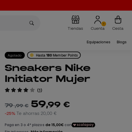
Tiendas
Cuenta
Cesta
Equipaciones
Blogs
Agotado
Hasta
180
Member Points
Sneakers Nike
Initiator Mujer
(
1
)
59
,
99
€
79
,
99
€
-25%
Te ahorras
20,00 €