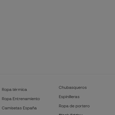
Chubasqueros
Ropa térmica
Espinilleras
Ropa Entrenamiento
Ropa de portero
Camisetas España