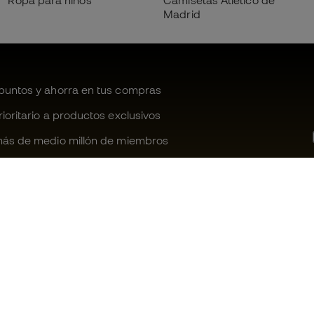
Ropa para niños
Camisetas Atlético de
Madrid
untos y ahorra en tus compras
oritario a productos exclusivos
ás de medio millón de miembros
¿Te ayudamos?
Fútbol Emot
Atención al cliente
Comunidad 
Cambios y devoluciones
Trabaja con 
Guia de material de fútbol
Condiciones 