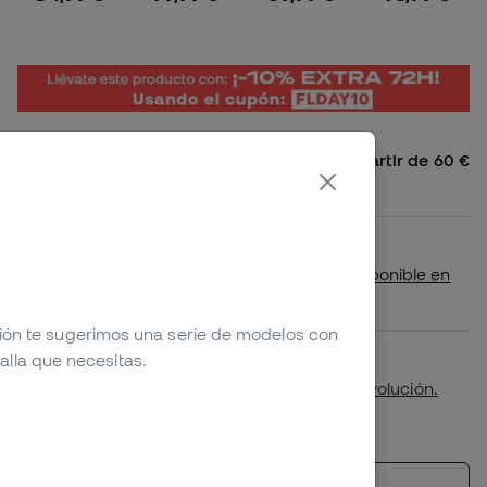
Envío gratis a España Peninsular a partir de 60 €
4,99 € para pedidos inferiores
Disponibilidad en tienda
Comprueba si este producto está disponible en
tu tienda más cercana
ción te sugerimos una serie de modelos con
alla que necesitas.
Primer cambio de talla gratuito.
Más detalles en nuestra
política de devolución.
*No aplicable a productos personalizados.