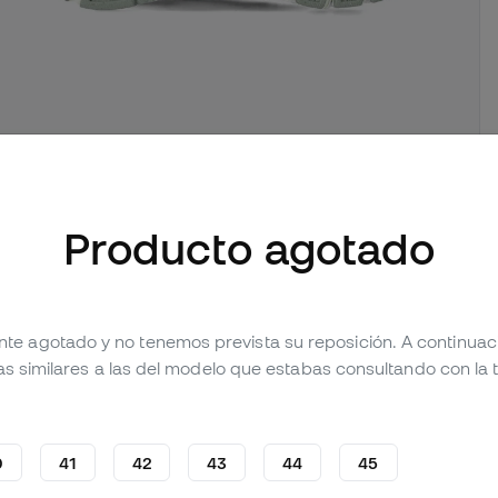
mágenes (4)
Producto agotado
 producto
Valoraciones (1)
nte agotado y no tenemos prevista su reposición. A continua
as similares a las del modelo que estabas consultando con la t
0
41
42
43
44
45