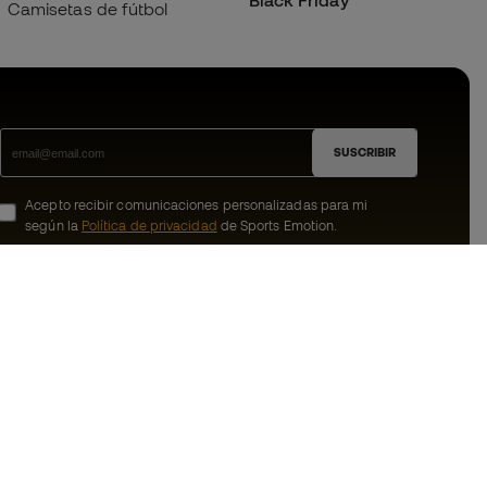
Black Friday
Camisetas de fútbol
SUSCRIBIR
Acepto recibir comunicaciones personalizadas para mi
según la
Política de privacidad
de Sports Emotion.
ion
#BeTheBest
member
En Sports Emotion fomentamos una cultura
de vida deportiva orientada a lograr la
nosotros
felicidad completa del deportista, gracias
al ecosistema creado por la
generales de
especialización de cada una de las