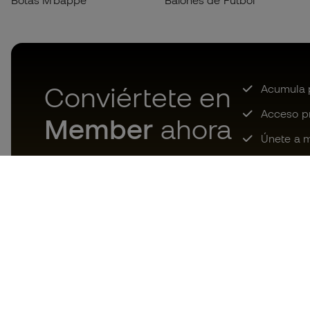
Botas Mbappé
Balones de Fútbol
Conviértete en
Acumula p
Acceso pri
Member
ahora
Únete a m
Descarga ahora la app de los
locos por el material de fútbol y
disfruta de compras más
rápidas y cómodas.