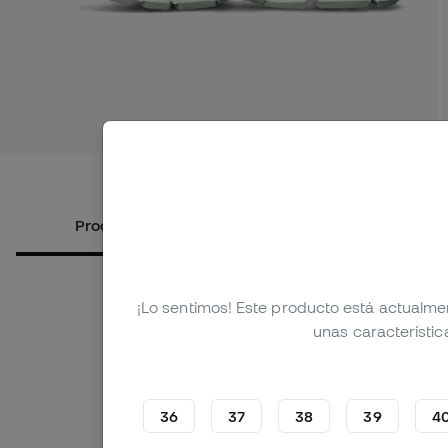
Ver más i
Productos alternativos
Sobre el
¡Lo sentimos! Este producto está actualme
unas característic
36
37
38
39
4