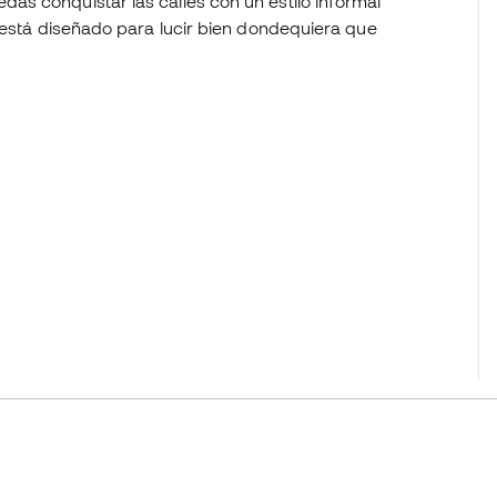
s conquistar las calles con un estilo informal
 está diseñado para lucir bien dondequiera que