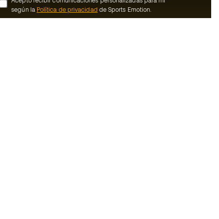
Acepto recibir comunicaciones personalizadas para mi
según la
Política de privacidad
de Sports Emotion.
ion
#BeTheBest
member
En Sports Emotion fomentamos una cultura
de vida deportiva orientada a lograr la
nosotros
felicidad completa del deportista, gracias
al ecosistema creado por la
generales de
especialización de cada una de las
marcas que forman parte del grupo.
ookies
Ver todas las tiendas
rivacidad
Basketball Emotion
Running Emotion