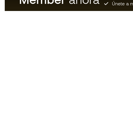
Únete a m
Descarga ahora la app de los
locos por el material de fútbol y
disfruta de compras más
rápidas y cómodas.