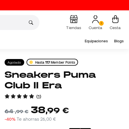
Tiendas
Cuenta
Cesta
Equipaciones
Blogs
Agotado
Hasta
117
Member Points
Sneakers Puma
Club II Era
(
1
)
38
,
99
€
64
,
99
€
-40%
Te ahorras
26,00 €