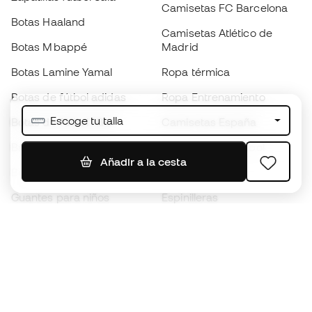
Camisetas FC Barcelona
Botas Haaland
Camisetas Atlético de
Botas Mbappé
Madrid
Botas Lamine Yamal
Ropa térmica
Botas de fútbol adidas
Ropa Entrenamiento
Escoge tu talla
Botas de fútbol Nike
Camisetas España
Balones de Fútbol
Camisetas de fútbol
Añadir a la cesta
Botas para niños
Chubasqueros
Guantes para niños
Espinilleras
Zapatillas para niños
Ropa de portero
Ropa para niños
Black Friday
Guantes de portero