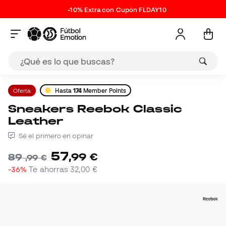
-10% Extra con Cupón FLDAY10
Oferta
Hasta
174
Member Points
Sneakers Reebok Classic
Leather
Sé el primero en opinar
57
,
99
€
89
,
99
€
-36%
Te ahorras
32,00 €