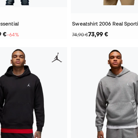
ssential
Sweatshirt 2006 Real Sport
9 €
73,99 €
−64%
74,90 €