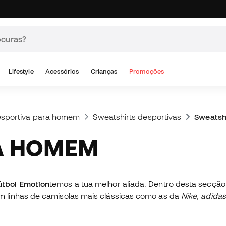
Lifestyle
Acessórios
Crianças
Promoções
sportiva para homem
Sweatshirts desportivas
Sweatsh
RA HOMEM
útbol Emotion
temos a tua melhor aliada. Dentro desta secçã
 linhas de camisolas mais clássicas como as da
Nike, adida