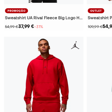
PROMOÇÃO
OUTLET
Sweatshirt UA Rival Fleece Big Logo Hoodie
Sweatshirt 
37,99 €
54,
54,99 €
−31%
109,99 €