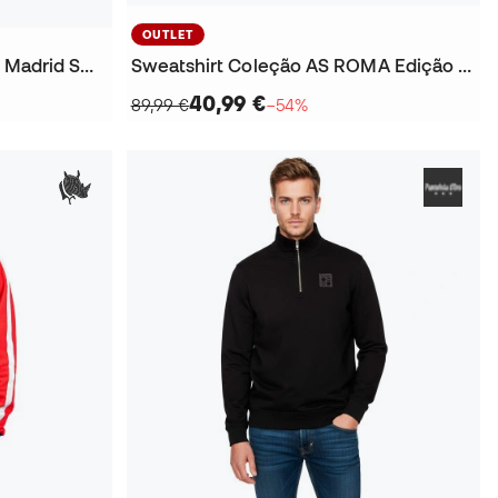
OUTLET
Sweatshirt 1970 Atlético De Madrid Sweatshirt
Sweatshirt Coleção AS ROMA Edição Limitada
40,99 €
89,99 €
−54%