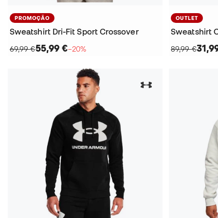
PROMOÇÃO
OUTLET
Sweatshirt Dri-Fit Sport Crossover
55,99 €
31,9
69,99 €
−20%
89,99 €