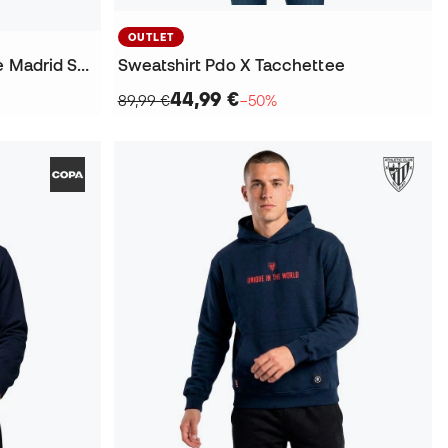
OUTLET
Sweatshirt 2000 Atlético De Madrid Sweatshirt Vermelha
Sweatshirt Pdo X Tacchettee
44,99 €
89,99 €
−50%