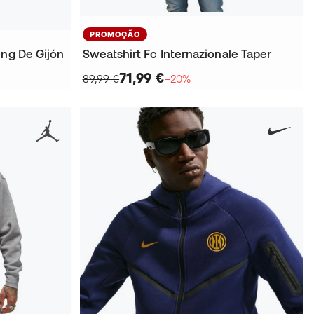
PROMOÇÃO
ing De Gijón
Sweatshirt Fc Internazionale Taper
71,99 €
89,99 €
−20%