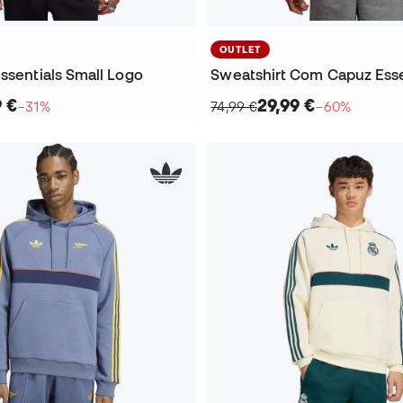
OUTLET
ssentials Small Logo
9 €
29,99 €
−31%
74,99 €
−60%