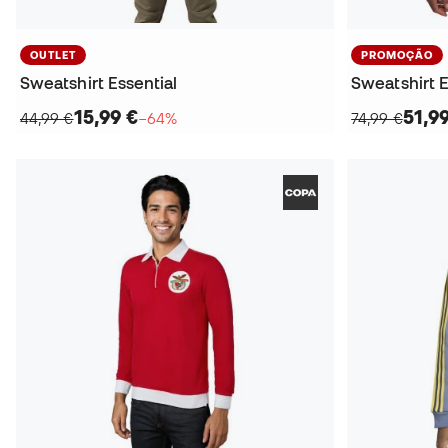
OUTLET
PROMOÇÃO
Sweatshirt Essential
Sweatshirt E
15,99 €
51,9
44,99 €
−64%
74,99 €