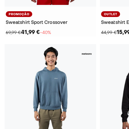
PROMOÇÃO
OUTLET
Sweatshirt Sport Crossover
Sweatshirt E
41,99 €
15,9
69,99 €
−40%
44,99 €