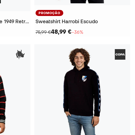
PROMOÇÃO
Sweatshirt Fc Internazionale 1949 Retro Football
Sweatshirt Harrobi Escudo
48,99 €
75,99 €
−36%