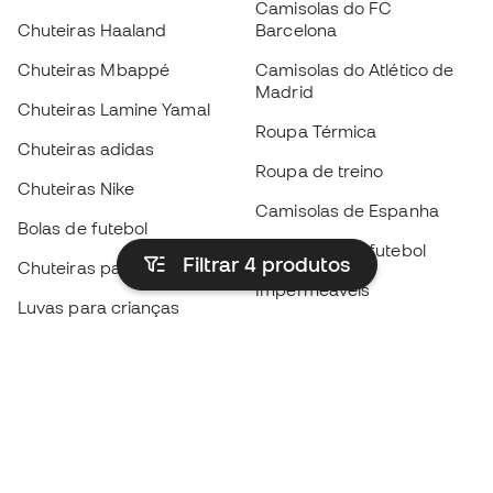
Camisolas do FC
Chuteiras Haaland
Barcelona
Chuteiras Mbappé
Camisolas do Atlético de
Madrid
Chuteiras Lamine Yamal
Roupa Térmica
Chuteiras adidas
Roupa de treino
Chuteiras Nike
Camisolas de Espanha
Bolas de futebol
Camisolas de futebol
Filtrar 4
produtos
Chuteiras para crianças
Impermeáveis
Luvas para crianças
Caneleiras
Sapatilhas para crianças
Roupa de guarda-redes
Roupa de futebol para
crianças
Black Friday
Luvas de guarda-redes