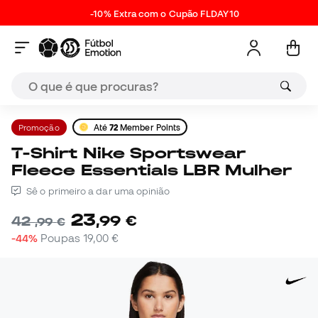
-10% Extra com o Cupão FLDAY10
Promoção
Até
72
Member Points
T-Shirt Nike Sportswear
Fleece Essentials LBR Mulher
Sê o primeiro a dar uma opinião
23
,
99
€
42
,
99
€
-44%
Poupas
19,00 €