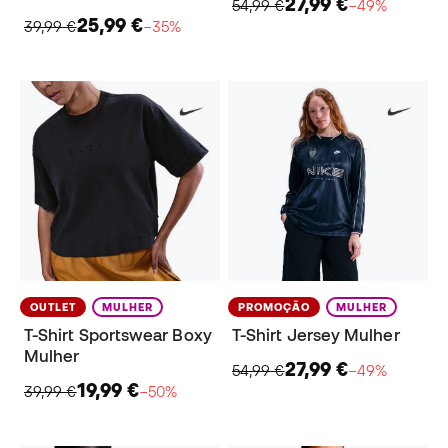
27,99 €
54,99 €
−49%
25,99 €
39,99 €
−35%
OUTLET
MULHER
PROMOÇÃO
MULHER
T-Shirt Sportswear Boxy
T-Shirt Jersey Mulher
Mulher
27,99 €
54,99 €
−49%
19,99 €
39,99 €
−50%