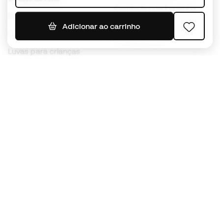
Camisolas de Espanha
Bolas de futebol
Camisolas de futebol
Adicionar ao carrinho
Chuteiras para crianças
Impermeáveis
Luvas para crianças
Caneleiras
Sapatilhas para crianças
Roupa de guarda-redes
Roupa de futebol para
crianças
Black Friday
Luvas de guarda-redes
Torna-te
Member
agora
Acumula pontos e poupa nas tuas compras
Acesso prioritário a produtos exclusivos