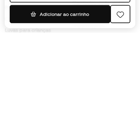
Camisolas de Espanha
Bolas de futebol
Camisolas de futebol
Adicionar ao carrinho
Chuteiras para crianças
Impermeáveis
Luvas para crianças
Caneleiras
Sapatilhas para crianças
Roupa de guarda-redes
Roupa de futebol para
crianças
Black Friday
Luvas de guarda-redes
Torna-te
Member
agora
Acumula pontos e poupa nas tuas compras
Acesso prioritário a produtos exclusivos