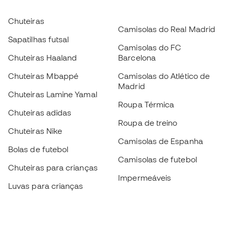
Chuteiras
Camisolas do Real Madrid
Sapatilhas futsal
Camisolas do FC
Chuteiras Haaland
Barcelona
Chuteiras Mbappé
Camisolas do Atlético de
Madrid
Chuteiras Lamine Yamal
Roupa Térmica
Chuteiras adidas
Roupa de treino
Chuteiras Nike
Camisolas de Espanha
Bolas de futebol
Camisolas de futebol
Chuteiras para crianças
Impermeáveis
Luvas para crianças
Caneleiras
Sapatilhas para crianças
Roupa de guarda-redes
Roupa de futebol para