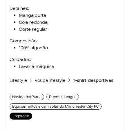
Detalhes:
Manga curta
Gola redonda
Corte regular
Composição:
100% algodão
Cuidados:
Lavar à máquina
Lifestyle
Roupa lifestyle
T-shirt desportivas
Novidades Puma
Premier League
Equipamentos e camisolas do Manchester City FC
Esgotado