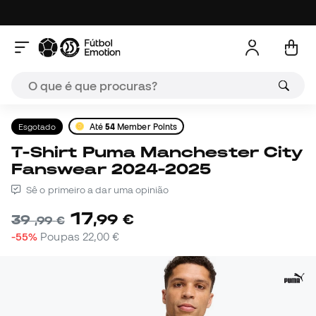
Esgotado
Até
54
Member Points
T-Shirt Puma Manchester City
Fanswear 2024-2025
Sê o primeiro a dar uma opinião
17
,
99
€
39
,
99
€
-55%
Poupas
22,00 €