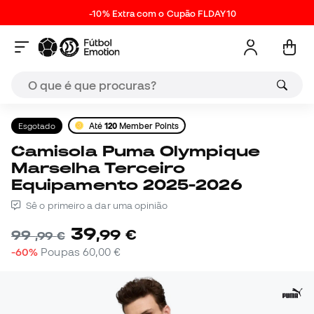
-10% Extra com o Cupão FLDAY10
Esgotado
Até
120
Member Points
Camisola Puma Olympique
Marselha Terceiro
Equipamento 2025-2026
Sê o primeiro a dar uma opinião
39
,
99
€
99
,
99
€
-60%
Poupas
60,00 €