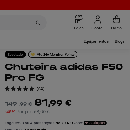
Lojas
Conta
Carro
Equipamentos
Blogs
Esgotado
Até
246
Member Points
Chuteira adidas F50
Pro FG
(
24
)
81
,
99
€
149
,
99
€
-45%
Poupas
68,00 €