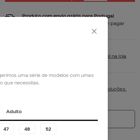
Produto com envio grátis para Portugal
Compra este produto e recebe-o sem pagar
portes de envio
Disponibilidade em loja
Verifica se este produto está disponível na loja
mais próxima de ti.
sugerimos uma série de modelos com umas
Primeira troca de tamanho gratuita.
o que necessitas.
Mais detalhes na nossa
política de devoluções.
*Não aplicável a productos personalizados.
Adulto
Ver produtos semelhantes
47
48
52