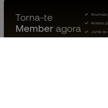
Torna-te
Acumula 
Acesso pri
Member
agora
Junta-te 
Descarrega agora a app dos
loucos por material de futebol e
desfruta de compras mais
rápidas e confortáveis.