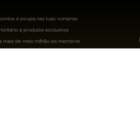
pontos e poupa nas tuas compras
oritário a produtos exclusivos
a mais de meio milhão de membros
Ajudamos-te?
Fútbol Emot
Apoio ao cliente
Comunidade
Trocas e devoluções
Trabalha co
Guia de material de futebol
Condições g
venda
Equivalência de tamanhos de
chuteiras
Política de c