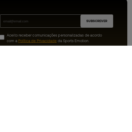
SUBSCREVER
Aceito receber comunicações personalizadas de acordo
com a
Política de Privacidade
da Sports Emotion.
ion
#BeTheBest
 member
Na Sports Emotion promovemos uma
cultura de vida desportiva orientada para
nnosco
alcançar a felicidade plena do desportista,
graças ao ecossistema criado pela
erais de compra e
especialização de cada uma das marcas
que fazem parte do grupo.
ookies
Ver todas as lojas