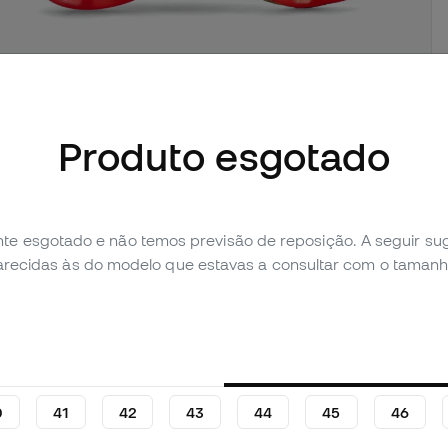
Produto esgotado
imagens (2)
Avaliação pessoal (24)
Tabela de comparação
te esgotado e não temos previsão de reposição. A seguir 
parecidas às do modelo que estavas a consultar com o tamanh
0
41
42
43
44
45
46