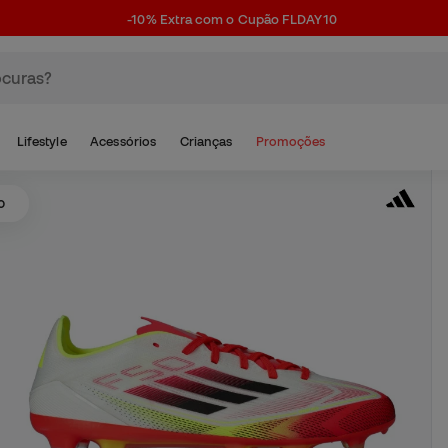
-10% Extra com o Cupão FLDAY10
Lifestyle
Acessórios
Crianças
Promoções
o