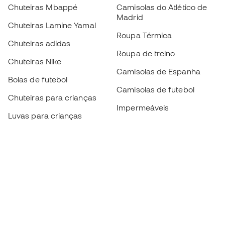
Chuteiras Mbappé
Camisolas do Atlético de
Madrid
Chuteiras Lamine Yamal
Roupa Térmica
Chuteiras adidas
Roupa de treino
Chuteiras Nike
Camisolas de Espanha
Bolas de futebol
Camisolas de futebol
Chuteiras para crianças
Impermeáveis
Luvas para crianças
Caneleiras
Sapatilhas para crianças
Roupa de guarda-redes
Roupa de futebol para
crianças
Black Friday
Luvas de guarda-redes
Torna-te