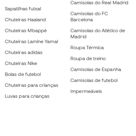
Camisolas do Real Madrid
Sapatilhas futsal
Camisolas do FC
Chuteiras Haaland
Barcelona
Chuteiras Mbappé
Camisolas do Atlético de
Madrid
Chuteiras Lamine Yamal
Roupa Térmica
Chuteiras adidas
Roupa de treino
Chuteiras Nike
Camisolas de Espanha
Bolas de futebol
Camisolas de futebol
Chuteiras para crianças
Impermeáveis
Luvas para crianças
Caneleiras
Sapatilhas para crianças
Roupa de guarda-redes
Roupa de futebol para
crianças
Black Friday
Luvas de guarda-redes