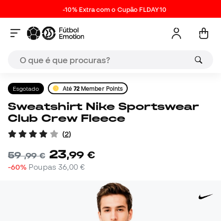
-10% Extra com o Cupão FLDAY10
Esgotado
Até
72
Member Points
Sweatshirt Nike Sportswear
Club Crew Fleece
(
2
)
23
,
99
€
59
,
99
€
-60%
Poupas
36,00 €