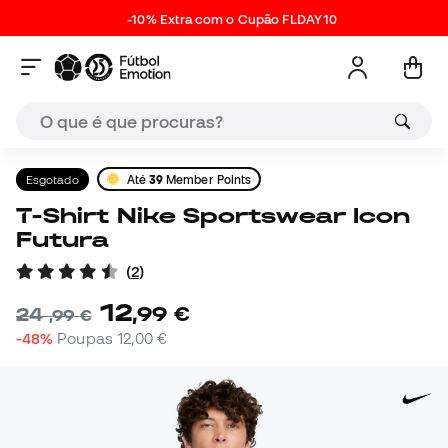
-10% Extra com o Cupão FLDAY10
Esgotado
Até
39
Member Points
T-Shirt Nike Sportswear Icon
Futura
(
2
)
12
,
99
€
24
,
99
€
-48%
Poupas
12,00 €