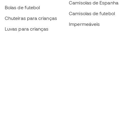
Camisolas de Espanha
Bolas de futebol
Camisolas de futebol
Chuteiras para crianças
Impermeáveis
Luvas para crianças
Caneleiras
Sapatilhas para crianças
Roupa de guarda-redes
Roupa de futebol para
crianças
Black Friday
Luvas de guarda-redes
Torna-te
Member
agora
Acumula pontos e poupa nas tuas compras
Acesso prioritário a produtos exclusivos