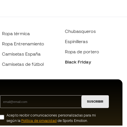
Chubasqueros
Ropa térmica
Espinilleras
Ropa Entrenamiento
Ropa de portero
Camisetas España
Black Friday
Camisetas de fútbol
SUSCRIBIR
Acepto recibir comunicaciones personalizadas para mi
según la
Política de privacidad
de Sports Emotion.