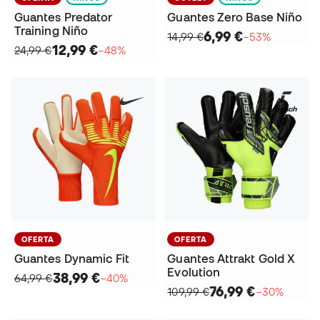
Guantes Predator
Guantes Zero Base Niño
Training Niño
6,99 €
14,99 €
−53%
12,99 €
24,99 €
−48%
OFERTA
OFERTA
Guantes Dynamic Fit
Guantes Attrakt Gold X
Evolution
38,99 €
64,99 €
−40%
76,99 €
109,99 €
−30%