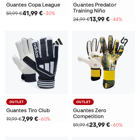
Guantes Copa League
Guantes Predator
Training Niño
41,99 €
59,99 €
−30%
13,99 €
24,99 €
−44%
OUTLET
OUTLET
Guantes Tiro Club
Guantes Zero
Competition
7,99 €
19,99 €
−60%
23,99 €
59,99 €
−60%