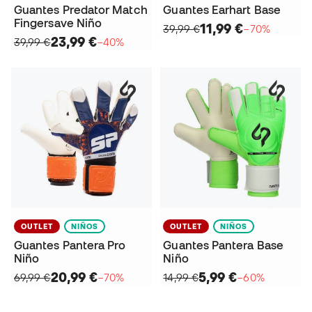
Guantes Predator Match
Guantes Earhart Base
Fingersave Niño
11,99 €
39,99 €
−70%
23,99 €
39,99 €
−40%
OUTLET
NIÑOS
OUTLET
NIÑOS
Guantes Pantera Pro
Guantes Pantera Base
Niño
Niño
20,99 €
5,99 €
69,99 €
−70%
14,99 €
−60%