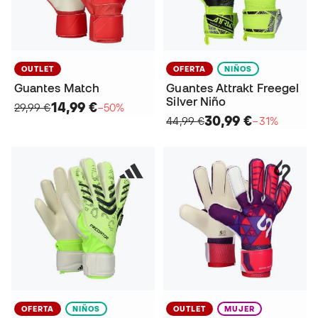
OUTLET
OFERTA
NIÑOS
Guantes Match
Guantes Attrakt Freegel
Silver Niño
14,99 €
29,99 €
−50%
30,99 €
44,99 €
−31%
OFERTA
NIÑOS
OUTLET
MUJER