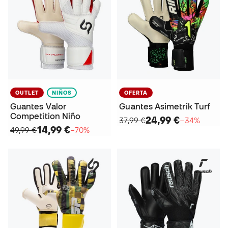
OUTLET
NIÑOS
OFERTA
Guantes Valor
Guantes Asimetrik Turf
Competition Niño
24,99 €
37,99 €
−34%
14,99 €
49,99 €
−70%