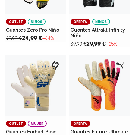
OUTLET
NIÑOS
OFERTA
NIÑOS
Guantes Zero Pro Niño
Guantes Attrakt Infinity
Niño
24,99 €
69,99 €
−64%
29,99 €
39,99 €
−25%
OUTLET
MUJER
OFERTA
Guantes Earhart Base
Guantes Future Ultimate