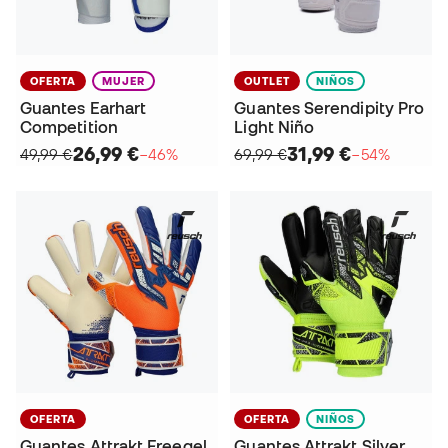
OFERTA
MUJER
OUTLET
NIÑOS
Guantes Earhart
Guantes Serendipity Pro
Competition
Light Niño
26,99 €
31,99 €
49,99 €
−46%
69,99 €
−54%
OFERTA
OFERTA
NIÑOS
Guantes Attrakt Freegel
Guantes Attrakt Silver