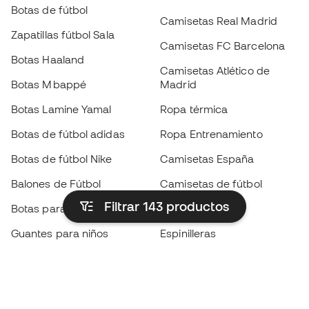
Botas de fútbol
Camisetas Real Madrid
Zapatillas fútbol Sala
Camisetas FC Barcelona
Botas Haaland
Camisetas Atlético de
Botas Mbappé
Madrid
Botas Lamine Yamal
Ropa térmica
Botas de fútbol adidas
Ropa Entrenamiento
Botas de fútbol Nike
Camisetas España
Balones de Fútbol
Camisetas de fútbol
Filtrar 143
productos
Botas para niños
Chubasqueros
Guantes para niños
Espinilleras
Zapatillas para niños
Ropa de portero
Ropa para niños
Black Friday
Guantes de portero