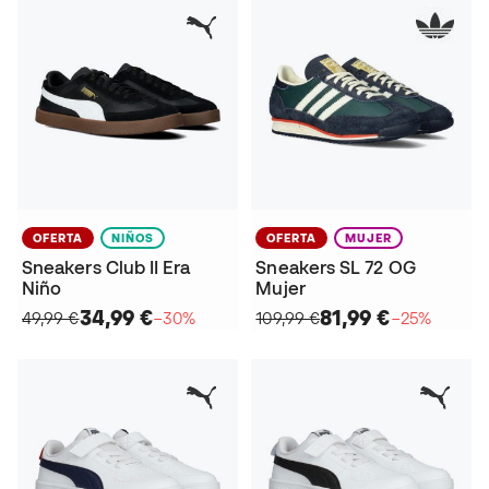
OFERTA
NIÑOS
OFERTA
MUJER
Sneakers Club II Era
Sneakers SL 72 OG
Niño
Mujer
34,99 €
81,99 €
49,99 €
−30%
109,99 €
−25%