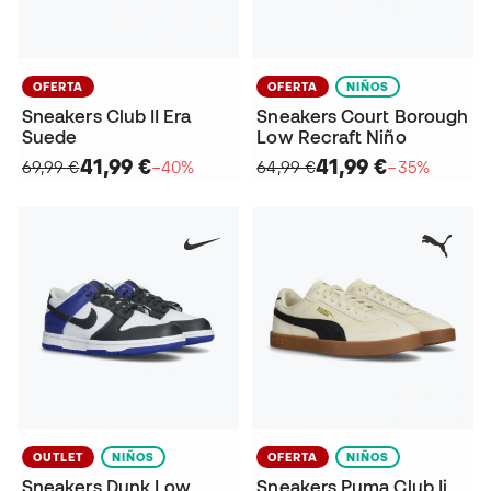
OFERTA
OFERTA
NIÑOS
Sneakers Club II Era
Sneakers Court Borough
Suede
Low Recraft Niño
41,99 €
41,99 €
69,99 €
−40%
64,99 €
−35%
OUTLET
NIÑOS
OFERTA
NIÑOS
Sneakers Dunk Low
Sneakers Puma Club Ii