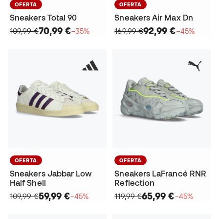
OFERTA
OFERTA
Sneakers Total 90
Sneakers Air Max Dn
70,99 €
92,99 €
109,99 €
−35%
169,99 €
−45%
OFERTA
OFERTA
Sneakers Jabbar Low
Sneakers LaFrancé RNR
Half Shell
Reflection
59,99 €
65,99 €
109,99 €
−45%
119,99 €
−45%