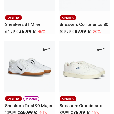
OFERTA
OFERTA
Sneakers ST Miler
Sneakers Continental 80
35,99 €
87,99 €
64,99 €
−45%
109,99 €
−20%
OFERTA
MUJER
OFERTA
Sneakers Total 90 Mujer
Sneakers Grandstand II
65,99 €
75,99 €
109,99 €
−40%
89,99 €
−16%