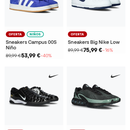
OFERTA
NIÑOS
OFERTA
Sneakers Campus 00S
Sneakers Big Nike Low
Niño
75,99 €
89,99 €
−16%
53,99 €
89,99 €
−40%