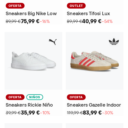
OFERTA
OUTLET
Sneakers Big Nike Low
Sneakers Tifosi Lux
75,99 €
40,99 €
89,99 €
−16%
89,99 €
−54%
OFERTA
NIÑOS
OFERTA
Sneakers Rickie Niño
Sneakers Gazelle Indoor
35,99 €
83,99 €
39,99 €
−10%
119,99 €
−30%