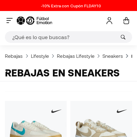
-10% Extra con Cupón FLDAY10
Rebajas
Lifestyle
Rebajas Lifestyle
Sneakers
Re
REBAJAS EN SNEAKERS