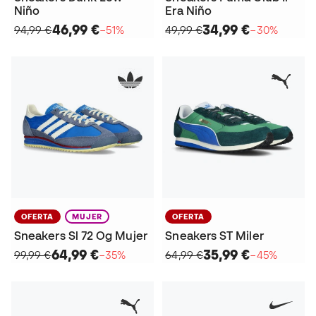
Niño
Era Niño
46,99 €
34,99 €
94,99 €
−51%
49,99 €
−30%
OFERTA
MUJER
OFERTA
Sneakers Sl 72 Og Mujer
Sneakers ST Miler
64,99 €
35,99 €
99,99 €
−35%
64,99 €
−45%