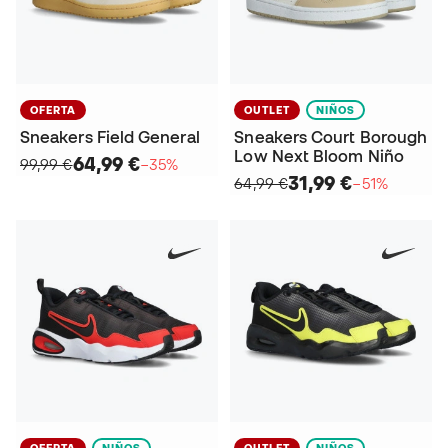
OFERTA
OUTLET
NIÑOS
Sneakers Field General
Sneakers Court Borough
Low Next Bloom Niño
64,99 €
99,99 €
−35%
31,99 €
64,99 €
−51%
OFERTA
NIÑOS
OUTLET
NIÑOS