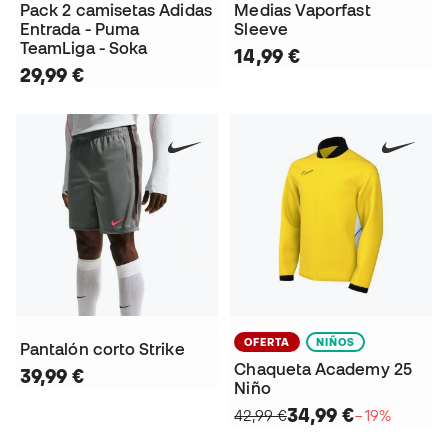
Pack 2 camisetas Adidas
Medias Vaporfast
Entrada - Puma
Sleeve
TeamLiga - Soka
14,99 €
29,99 €
OFERTA
NIÑOS
Pantalón corto Strike
Chaqueta Academy 25
39,99 €
Niño
34,99 €
42,99 €
−19%