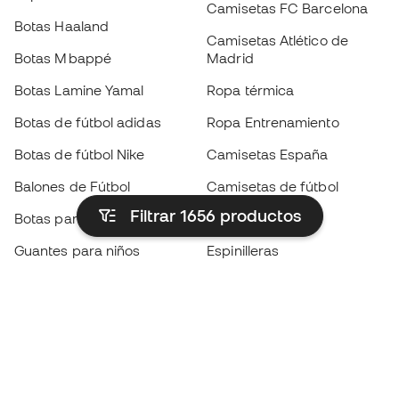
Camisetas FC Barcelona
Botas Haaland
Camisetas Atlético de
Botas Mbappé
Madrid
Botas Lamine Yamal
Ropa térmica
Botas de fútbol adidas
Ropa Entrenamiento
Botas de fútbol Nike
Camisetas España
Balones de Fútbol
Camisetas de fútbol
Filtrar 1656
productos
Botas para niños
Chubasqueros
Guantes para niños
Espinilleras
Zapatillas para niños
Ropa de portero
Ropa para niños
Black Friday
Guantes de portero