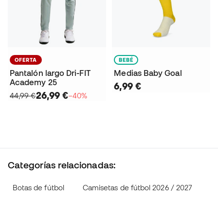
OFERTA
BEBÉ
Pantalón largo Dri-FIT
Medias Baby Goal
Academy 25
6,99 €
26,99 €
44,99 €
−40%
Categorías relacionadas:
Botas de fútbol
Camisetas de fútbol 2026 / 2027
Ro