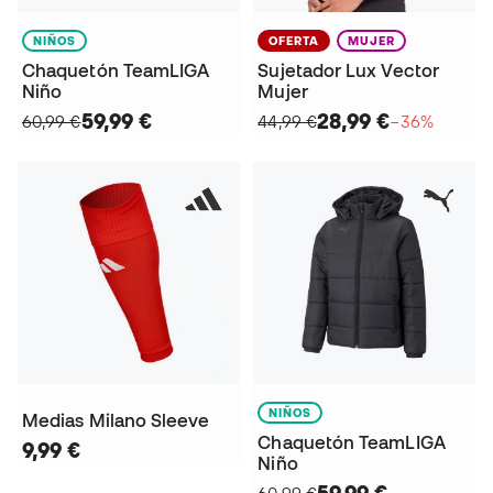
NIÑOS
OFERTA
MUJER
Chaquetón TeamLIGA
Sujetador Lux Vector
Niño
Mujer
59,99 €
28,99 €
60,99 €
44,99 €
−36%
NIÑOS
Medias Milano Sleeve
Chaquetón TeamLIGA
9,99 €
Niño
59,99 €
60,99 €