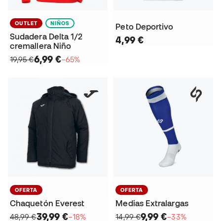
OUTLET
NIÑOS
Peto Deportivo
Sudadera Delta 1/2
4,99 €
cremallera Niño
6,99 €
19,95 €
−65%
OFERTA
OFERTA
Chaquetón Everest
Medias Extralargas
39,99 €
9,99 €
48,99 €
−18%
14,99 €
−33%