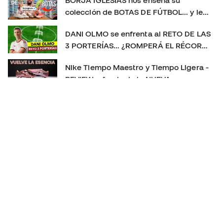
colección de BOTAS DE FÚTBOL... y le
sorprendemos con un REGALO 🎁
DANI OLMO se enfrenta al RETO DE LAS
3 PORTERÍAS… ¿ROMPERÁ EL RÉCORD?
😱
Nike Tiempo Maestro y Tiempo Ligera -
REVIEW a fondo de la NUEVA
GENERACIÓN 👀
Las MEJORES BOTAS de fútbol de 2025
👑 | La más usada, la más vendida y el
TOP 3 definitivo
PLAYTEST nuevas PREDATOR FT. 26 - NUEVO CAMBIO
DE GENERACIÓN!