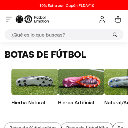
-10% Extra con Cupón FLDAY10
BOTAS DE FÚTBOL
Hierba Natural
Hierba Artificial
Natural/Art
Botas de fútbol adidas
Botas de fútbol Nike
Bota