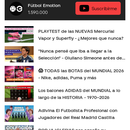
respecto a la generación anterior. En este playtest
Fútbol Emotion
analizamos: 👟 Ajuste y comodidad. ⚽ Sensaciones con
Suscribírme
1.590.000
el balón. 🚀 Tracción, aceleración y cambios de ritmo. 🔍
Todas las novedades de esta nueva generación. 🤔
¿Merecen la pena? ¿Cuál elegir: Vapor o Superfly?
PLAYTEST de las NUEVAS Mercurial
Déjanos en los comentarios tu opinión: ¿Eres más de
Vapor y Superfly - ¿Mejores que nunca?
Mercurial Vapor o de Mercurial Superfly? 👇 Consíguelas
aquí:
"Nunca pensé que iba a llegar a la
https://www.futbolemotion.com/es/categoria/botas-de-
Selección" - Giuliano Simeone antes de
futbol/nike/linea-mercurial-velocidad Síguenos para no
su primer Mundial
perderte más playtests, comparativas y reviews de las
😱 TODAS las BOTAS del MUNDIAL 2026
últimas botas de fútbol: Instagram:
- Nike, adidas, Puma y más
https://www.instagram.com/futbolemotion TikTok:
Los balones ADIDAS del MUNDIAL a lo
https://www.tiktok.com/@futbolemotion X:
largo de la HISTORIA - 1970–2026
https://x.com/futbolemotion #Mercurial #NikeFootball
#MercurialVapor #MercurialSuperfly #BotasDeFútbol
Adivina El Futbolista Profesional con
#Playtest #Review #futbolemotion #botasdefutbol
Jugadores del Real Madrid Castilla
#futbol #nikemercurial soloporteros_portada_es _es
BORJA IGLESIAS nos enseña su